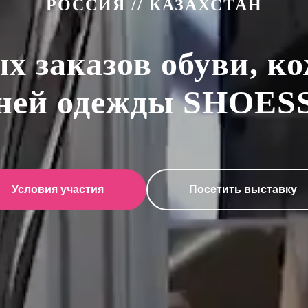
РОССИЯ // КАЗАХСТАН
х заказов обуви, к
ней одежды SHOES
Условия участия
Посетить выставку