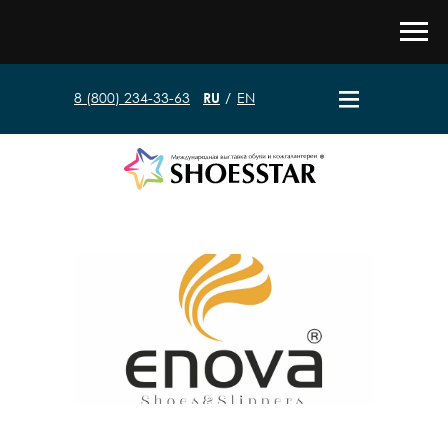
8 (800) 234-33-63
RU
/
EN