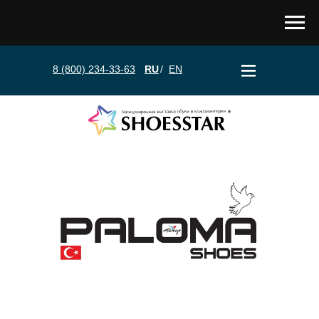
8 (800) 234-33-63
RU
/
EN