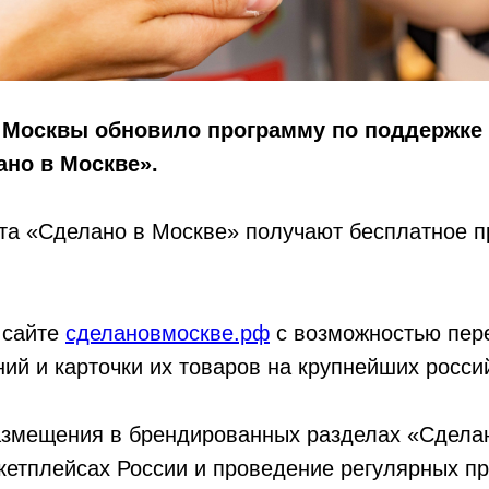
 Москвы обновило программу по​ поддержке
но в​ Москве».
та «Сделано в​ Москве» получают бесплатное п
 сайте
сделановмоскве.рф
с​ возможностью пере
й и​ карточки их​ товаров на​ крупнейших росси
змещения в​ брендированных разделах «Сделано
кетплейсах России и​ проведение регулярных пр