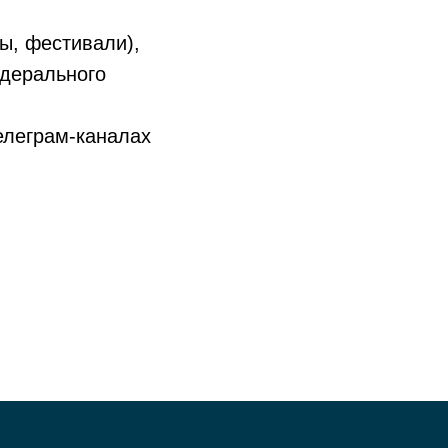
ы, фестивали),
едерального
елеграм-каналах