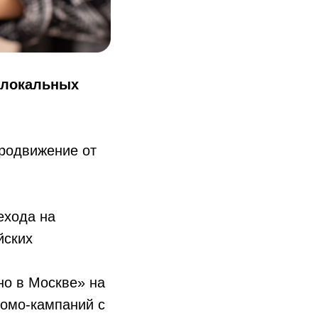
 локальных
родвижение от​
хода на​
йских
 в​ Москве» на​
омо-кампаний с​