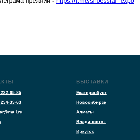
елеграма прежний -
https://t.me/shoesstar_expo
АКТЫ
ВЫСТАВКИ
 222-65-85
Екатеринбург
 234-33-63
Новосибирск
ar@mail.ru
Алматы
а
Владивосток
Иркутск