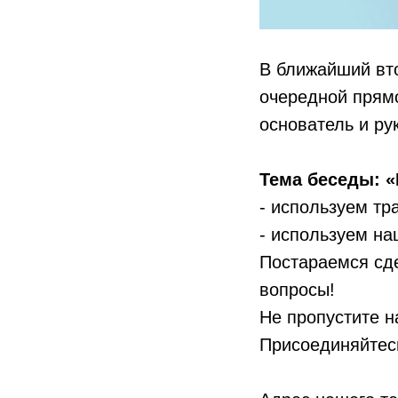
В ближайший вто
очередной прямо
основатель и ру
Тема беседы: 
- используем т
- используем на
Постараемся сде
вопросы!
Не пропустите н
Присоединяйтесь