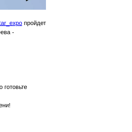
ar_expo
пройдет
ева -
 готовьте
ени!