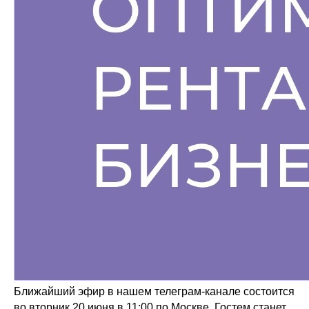
Ближайший эфир в нашем телеграм-канале состоится
во вторник 20 июня в 11:00 по Москве. Гостем станет