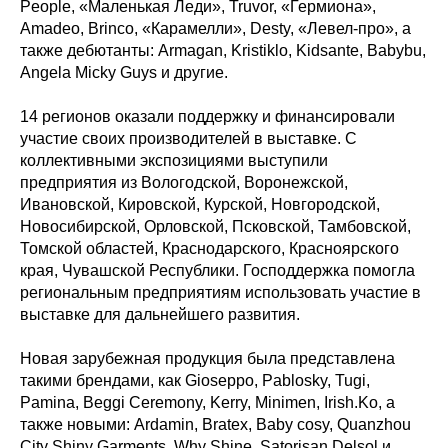
People, «Маленькая Леди», Truvor, «Гермиона»,
Amadeo, Brinco, «Карамелли», Desty, «Левел-про», а
также дебютанты: Armagan, Kristiklo, Kidsante, Babybu,
Angela Micky Guys и другие.
14 регионов оказали поддержку и финансировали
участие своих производителей в выставке. С
коллективными экспозициями выступили
предприятия из Вологодской, Воронежской,
Ивановской, Кировской, Курской, Новгородской,
Новосибирской, Орловской, Псковской, Тамбовской,
Томской областей, Краснодарского, Красноярского
края, Чувашской Республики. Господдержка помогла
региональным предприятиям использовать участие в
выставке для дальнейшего развития.
Новая зарубежная продукция была представлена
такими брендами, как Gioseppo, Pablosky, Tugi,
Pamina, Beggi Ceremony, Kerry, Minimen, Irish.Ko, а
также новыми: Ardamin, Bratex, Baby cosy, Quanzhou
City Shiny Garments, Why Shine, Satorisan Delsol и