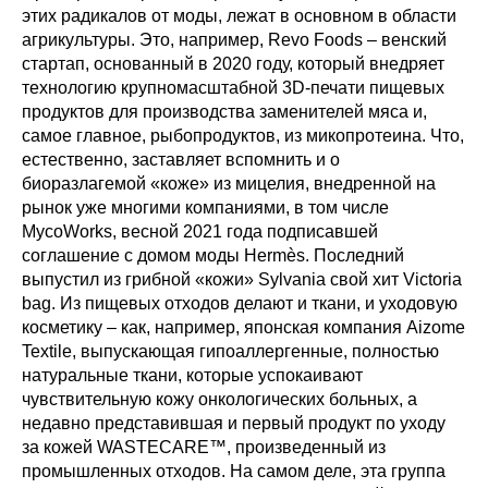
этих радикалов от моды, лежат в основном в области
агрикультуры. Это, например, Revo Foods – венский
стартап, основанный в 2020 году, который внедряет
технологию крупномасштабной 3D-печати пищевых
продуктов для производства заменителей мяса и,
самое главное, рыбопродуктов, из микопротеина. Что,
естественно, заставляет вспомнить и о
биоразлагемой «коже» из мицелия, внедренной на
рынок уже многими компаниями, в том числе
MycoWorks, весной 2021 года подписавшей
соглашение с домом моды Hermès. Последний
выпустил из грибной «кожи» Sylvania свой хит Victoria
bag. Из пищевых отходов делают и ткани, и уходовую
косметику – как, например, японская компания Aizome
Textile, выпускающая гипоаллергенные, полностью
натуральные ткани, которые успокаивают
чувствительную кожу онкологических больных, а
недавно представившая и первый продукт по уходу
за кожей WASTECARE™, произведенный из
промышленных отходов. На самом деле, эта группа