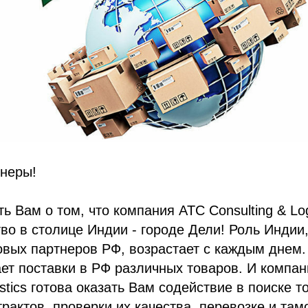
неры!
 Вам о том, что компания ATC Consulting & Log
во в столице Индии - городе Дели! Роль Индии,
овых партнеров РФ, возрастает с каждым днем
ет поставки в РФ различных товаров. И компа
istics готова оказать Вам содействие в поиске т
рактов, проверки их качества, перевозке и та