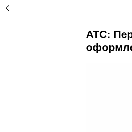
ATC: Пе
оформле