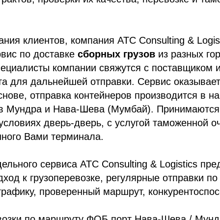
ния клиентов, компания ATC Consulting & Logis
рвис по доставке
сборных
грузов
из разных го
ециалисты компании свяжутся с поставщиком и
та для дальнейшей отправки. Сервис оказывает
нове, отправка контейнеров производится в н
в Мундра и Нава-Шева (Мумбай). Принимаются 
 условиях дверь-дверь, с услугой таможенной оч
нного Вами терминала.
ельного сервиса ATC Consulting & Logistics пре
ход к грузоперевозке, регулярные отправки по
графику, проверенный маршрут, конкурентоспо
возки по маршруту ФОБ порт Нава-Шева / Мунд