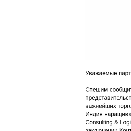
Уважаемые парт
Спешим сообщить
представительст
важнейших торг
Индия наращива
Consulting & Log
заключении Конт