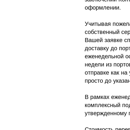
оформлении.
Учитывая пожела
собственный се
Вашей заявке сп
доставку до пор
еженедельной ос
недели из порто
отправке как на
просто до указа
В рамках еженед
комплексный под
утвержденному 
Стоимость пере