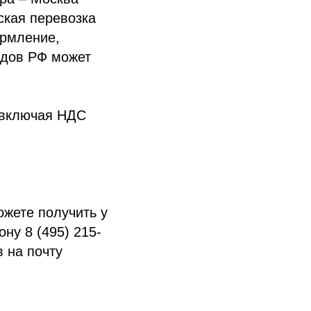
ская перевозка
ормление,
одов РФ может
(включая НДС
жете получить у
ну 8 (495) 215-
 на почту