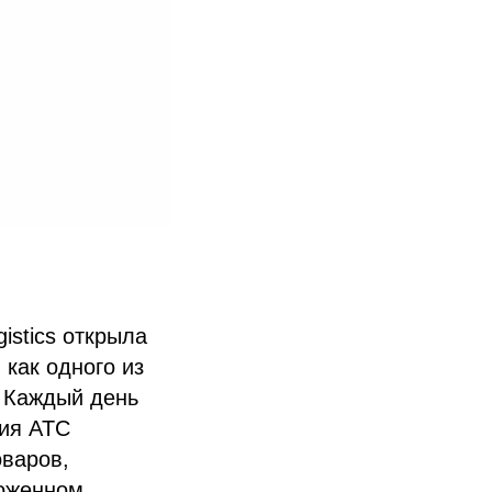
istics открыла
 как одного из
. Каждый день
ния ATC
оваров,
моженном