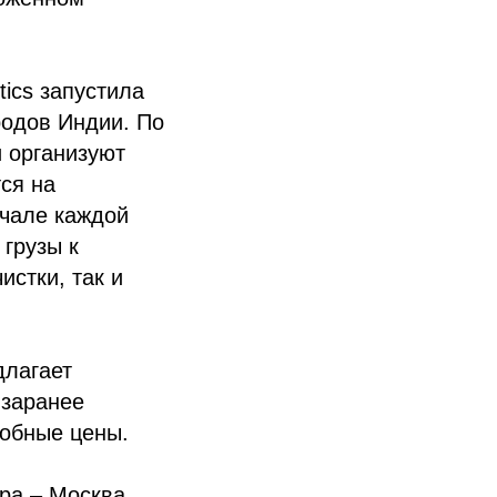
tics запустила
родов Индии. По
 организуют
ся на
ачале каждой
грузы к
истки, так и
длагает
 заранее
собные цены.
ра – Москва