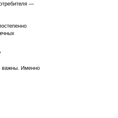
потребителя —
 постепенно
вечных
?
о важны. Именно