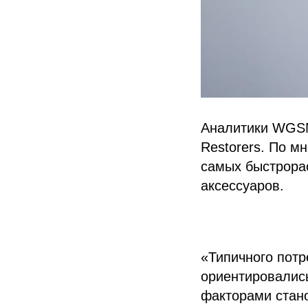
Аналитики WGSN
Restorers. По м
самых быстрорас
аксессуаров.
«Типичного потр
ориентировались
факторами стано