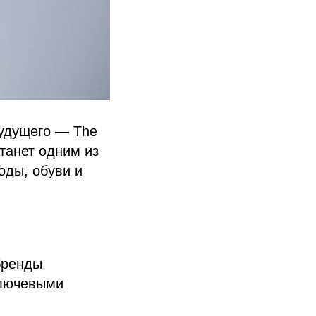
будущего — The
станет одним из
оды, обуви и
бренды
ключевыми