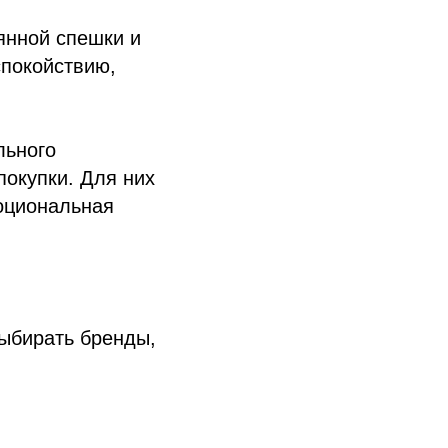
янной спешки и
спокойствию,
льного
покупки. Для них
моциональная
выбирать бренды,