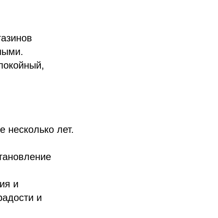
газинов
ными.
спокойный,
 несколько лет.
становление
ия и
радости и