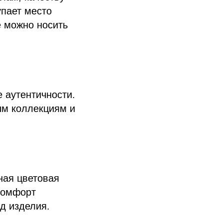
упает место
 можно носить
 аутентичности.
ым коллекциям и
ная цветовая
комфорт
д изделия.