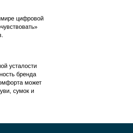
В мире цифровой
очувствовать»
в.
ной усталости
бность бренда
комфорта может
уви, сумок и