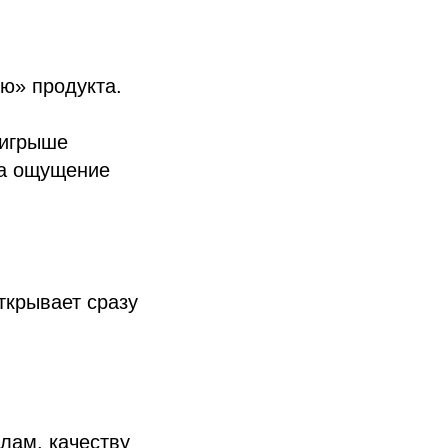
ю» продукта.
ыигрыше
 а ощущение
ткрывает сразу
лам, качеству