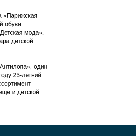
а «Парижская
й обуви
 Детская мода».
ара детской
«Антилопа», один
году 25-летний
ссортимент
еще и детской