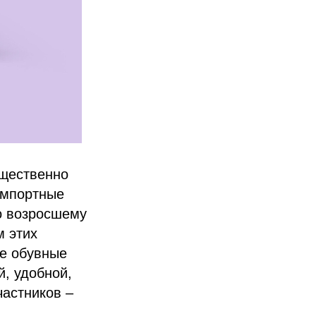
ущественно
импортные
о возросшему
м этих
ие обувные
, удобной,
частников –