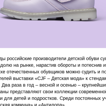
ды российские производители детской обуви с
долю на рынке, нарастив обороты и потеснив 
хе отечественных обувщиков можно судить и п
телей выставки «CJF – Детская мода» к стенда
 Два раза в год – весной и осенью – крупнейш
аны представляют свои коллекции современной
и для детей и подростков. Среди постоянных у
ская коммуна» и «Антилопа».