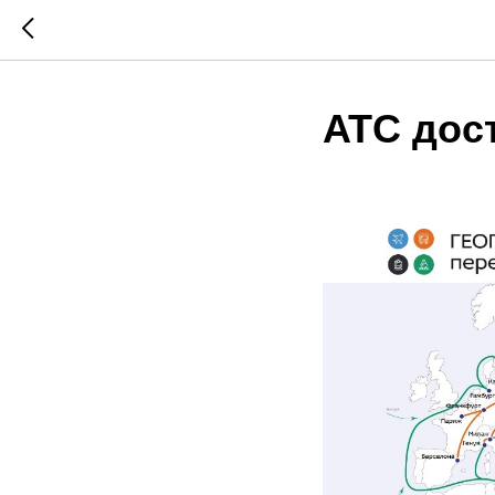
ATC дост