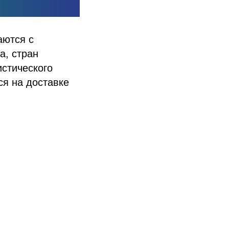
аются с
а, стран
истического
ося на доставке