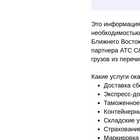
Это информация
необходимостью 
Ближнего Восток
партнера ATC C&L
грузов из переч
Какие услуги ок
Доставка сб
Экспресс-до
Таможенное
Контейнерн
Складские 
Страхование
Маркировка 