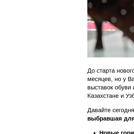
До старта новог
месяцев, но у В
выставок обуви 
Казахстане и Уз
Давайте сегодн
выбравшая для
Новые гори