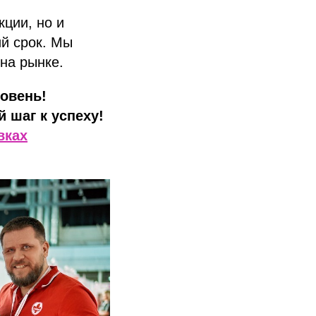
кции, но и
й срок. Мы
на рынке.
ровень!
 шаг к успеху!
вках