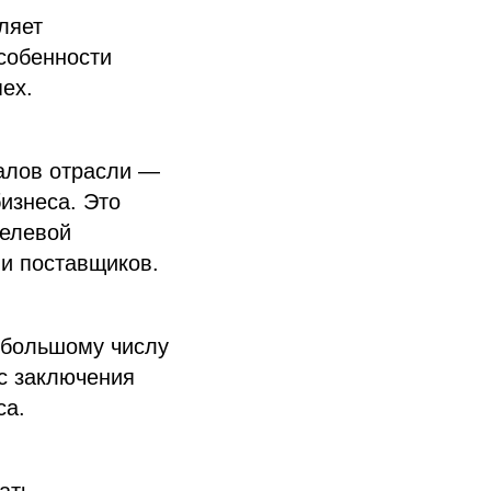
ляет
собенности
пех.
алов отрасли —
изнеса. Это
целевой
 и поставщиков.
 большому числу
сс заключения
са.