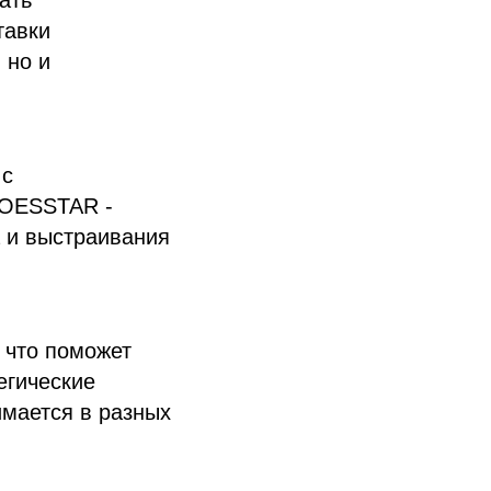
ать
тавки
 но и
 с
HOESSTAR -
 и выстраивания
 что поможет
егические
имается в разных