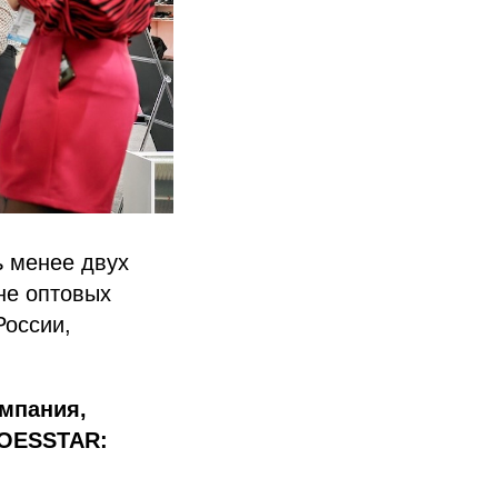
ь менее двух
не оптовых
России,
омпания,
HOESSTAR: