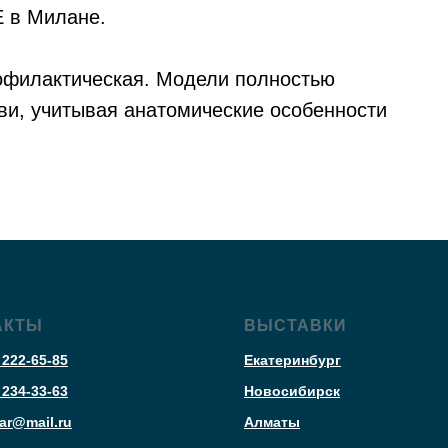
 в Милане.
филактическая. Модели полностью
уви, учитывая анатомические особенности
АКТЫ
ВЫСТАВКИ
 222-65-85
Екатеринбург
 234-33-63
Новосибирск
ar@mail.ru
Алматы