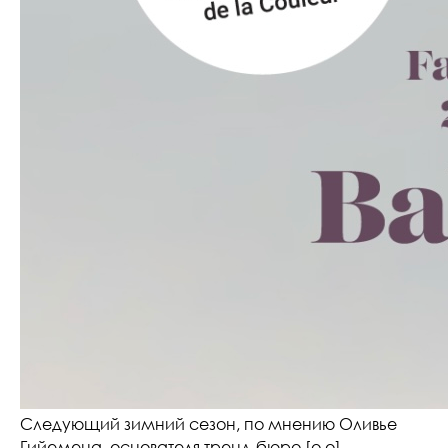
Следующий зимний сезон, по мнению Оливье
Гийемена, основателя тренд-бюро [o,o],