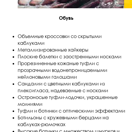
Обувь
Объемные кроссовки со скрытыми
каблуками
Металлизированные хайкеры
Плоские балетки с заостренными носками
Прорезиненные кожаные туфли с
прозрачными водонепроницаемыми
нейлоновыми галошами
Сандалии с цветными каблуками из
плексигласа, надеваемые с носками
Остроносые туфли-лодочки, украшенные
молниями
Туфли и ботинки с оптическими эффектами
Ботильоны с кружевными берцами на
каблуках-рюмочках
Высокие ботинки с множеством шнурков и