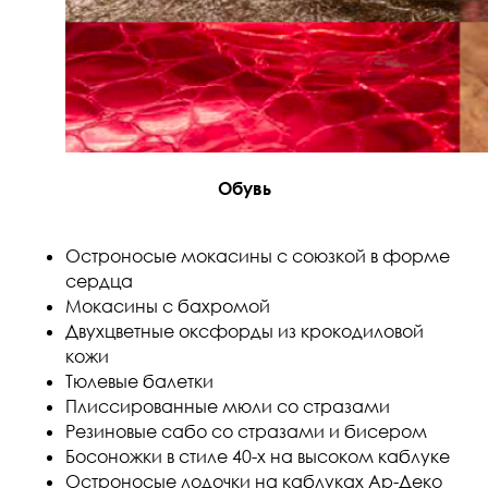
Обувь
Остроносые мокасины с союзкой в форме
сердца
Мокасины с бахромой
Двухцветные оксфорды из крокодиловой
кожи
Тюлевые балетки
Плиссированные мюли со стразами
Резиновые сабо со стразами и бисером
Босоножки в стиле 40-х на высоком каблуке
Остроносые лодочки на каблуках Ар-Деко