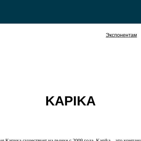
Экспонентам
KAPIKA
я Капика существует на рынке с 2009 года. Kapika – это компан