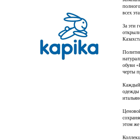
полного
всех эта
За эти 
открыли
Казахст
Политик
натурал
обуви «
черты п
Каждый 
одежды 
итальян
Ценовой
сохраня
этом же
Коллекц