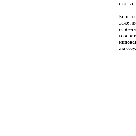
стильны
Конечно
даже пр
особенн
говорит
инновац
аксессу