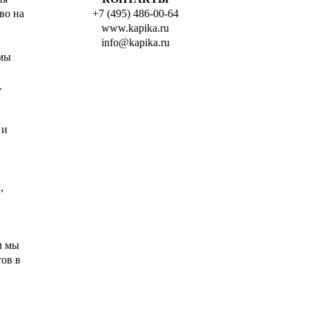
во на
+7 (495) 486-00-64
www.kapika.ru
info@kapika.ru
 мы
.
 и
,
м мы
ов в