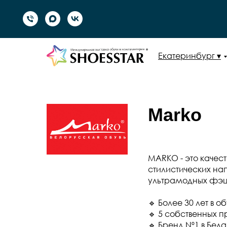
Екатеринбург ▾
Marko
MARKO - это качест
стилистических нап
ультрамодных фэшн
🔹 Более 30 лет в 
🔹 5 собственных 
🔹 Бренд Nº1 в Бел