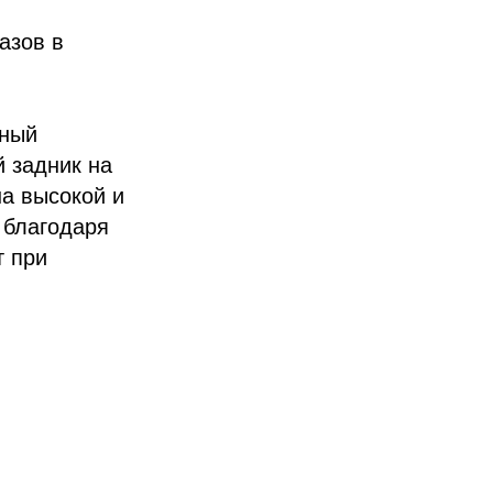
азов в
тный
й задник на
на высокой и
 благодаря
т при