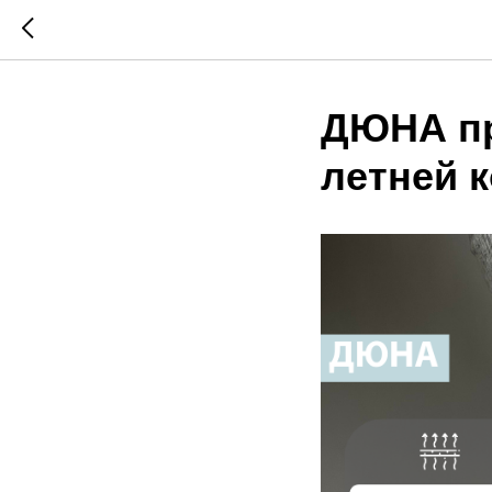
ДЮНА пр
летней 