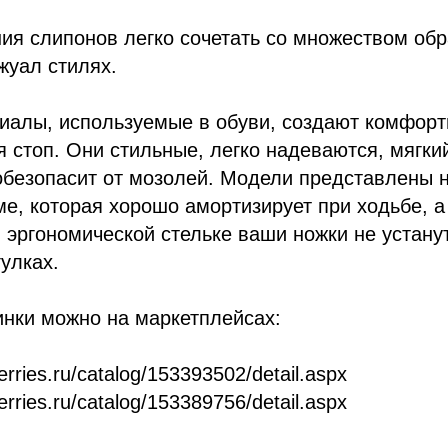
я слипонов легко сочетать со множеством обр
жуал стилях.
алы, используемые в обуви, создают комфор
 стоп. Они стильные, легко надеваются, мягки
обезопасит от мозолей. Модели представлены 
е, которая хорошо амортизирует при ходьбе, а
 эргономической стельке ваши ножки не устану
улках.
инки можно на маркетплейсах:
erries.ru/catalog/153393502/detail.aspx
erries.ru/catalog/153389756/detail.aspx