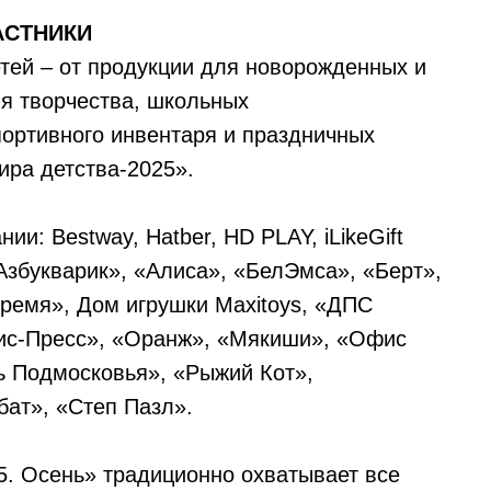
АСТНИКИ
тей – от продукции для новорожденных и
ля творчества, школьных
портивного инвентаря и праздничных
ира детства-2025».
и: Bestway, Hatber, HD PLAY, iLikeGift
 «Азбукварик», «Алиса», «БелЭмса», «Берт»,
ремя», Дом игрушки Maxitoys, «ДПС
рис-Пресс», «Оранж», «Мякиши», «Офис
ь Подмосковья», «Рыжий Кот»,
бат», «Степ Пазл».
5. Осень» традиционно охватывает все